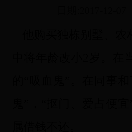
日期:2017-12
他购买独栋别墅、农
中将年龄改小2岁。在
的“吸血鬼”。在同事
鬼”，“抠门、爱占便
属借钱不还。