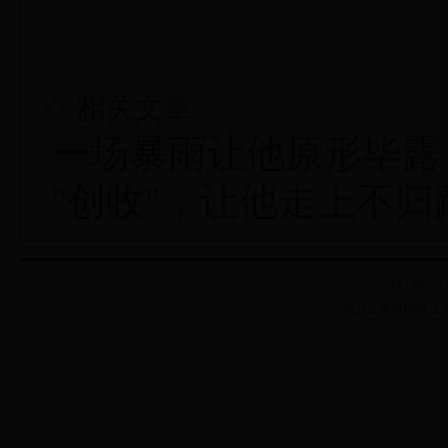
☆ 相关文章
一场暴雨让他原形毕露
·
"创收"，让他走上不归
·
Copy right 20
中共上饶市纪委 上饶市监察