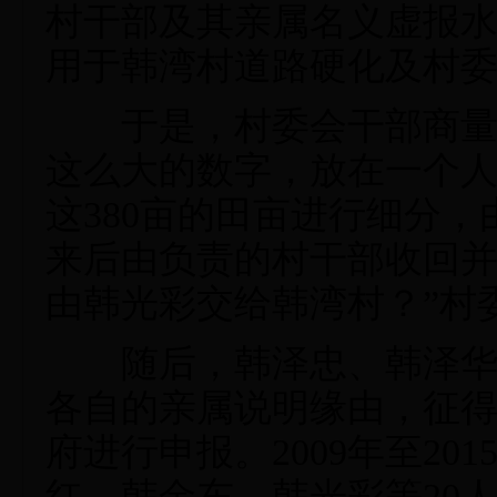
村干部及其亲属名义虚报水
用于韩湾村道路硬化及村
于是，村委会干部商量“在
这么大的数字，放在一个
这380亩的田亩进行细分
来后由负责的村干部收回
由韩光彩交给韩湾村？”村
随后，韩泽忠、韩泽华、
各自的亲属说明缘由，征
府进行申报。2009年至2
红、韩金东、韩光彩等20人