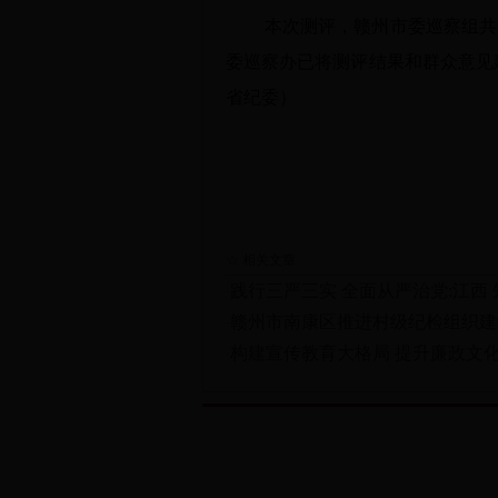
本次测评，赣州市委巡察组共发
委巡察办已将测评结果和群众意见
省纪委）
☆ 相关文章
践行三严三实 全面从严治党:江西
·
赣州市南康区推进村级纪检组织建
·
构建宣传教育大格局 提升廉政文
·