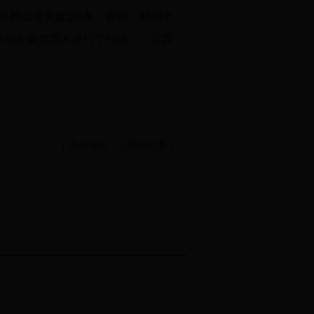
收集群众意见建议6条。目前，赣州市
单位主要负责人进行了约谈。（江西
[ 责任编辑：上饶市纪委 ]
01-01
01-01
11-06