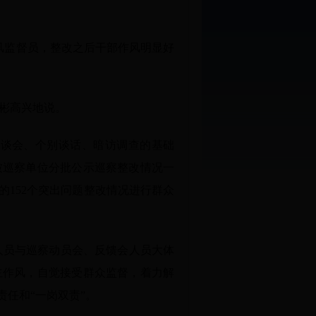
风监督员，整改之后干部作风明显好
彬高兴地说。
座谈会、个别谈话、暗访调查的基础
被巡察单位分批公示巡察整改情况一
的152个突出问题整改情况进行群众
人员与巡察动员会、反馈会人员大体
主作风，自觉接受群众监督，着力解
任和“一岗双责”。