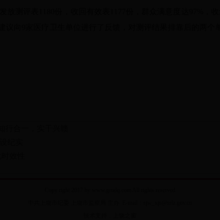
放测评表1180份，收回有效表1177份，群众满意度达97%，
建议向9家医疗卫生单位进行了反馈，对测评结果排靠后的两个
 知行合一，实干兴赣
设纪实
化时效性
Copy right 2017 by www.grndq.com All rights reserved
中共上饶市纪委 上饶市监察局 主办 E-mail：sjw_xjs@srlz.gov.cn
技术支持：上饶之窗