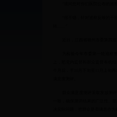
“请问您对你们医院公布的巡
“很不错，针对巡察反映的干
转……”
近日，江西省赣州市委第四巡
为检验今年市委第一轮巡察
上，把党内监督和群众监督有机结
个月后，于10月下旬至11月上旬
满意度测评。
群众满意度测评采取发放测
一致，确保测评结果的广泛性、层
决实际问题，把群众是否满意作为