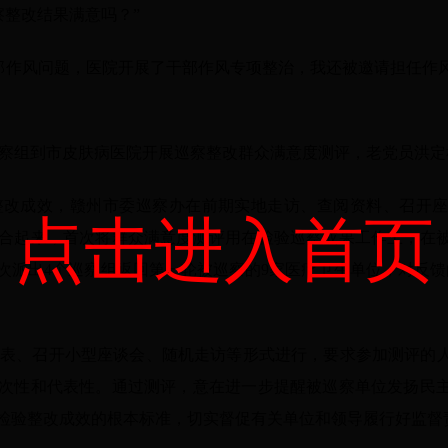
察整改结果满意吗？”
部作风问题，医院开展了干部作风专项整治，我还被邀请担任作
察组到市皮肤病医院开展巡察整改群众满意度测评，老党员洪定
整改成效，赣州市委巡察办在前期实地走访、查阅资料、召开
点击进入首页
合起来，首次将群众满意度测评用在检验巡察成果工作上，在
再次派出4个巡察组返回第一轮被巡察的9家医疗卫生单位，对反馈
评表、召开小型座谈会、随机走访等形式进行，要求参加测评的
次性和代表性。通过测评，意在进一步提醒被巡察单位发扬民
检验整改成效的根本标准，切实督促有关单位和领导履行好监督责