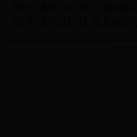
我市通报3起扶贫领域
·
我市通报3起扶贫和移
·
Copy right 20
中共上饶市纪委 上饶
E