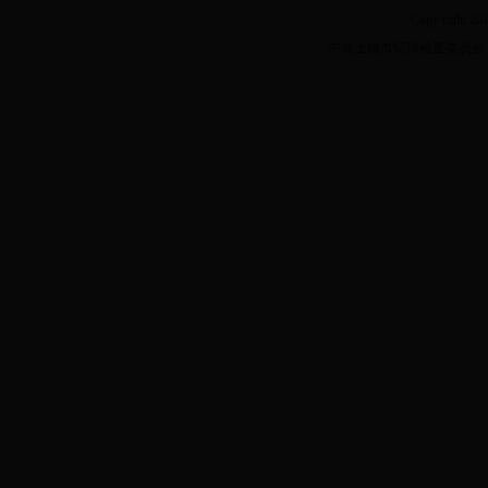
Copy right 20
中共上饶市纪律检查委员会 上饶市监